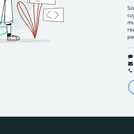
So
cu
mu
re
pa