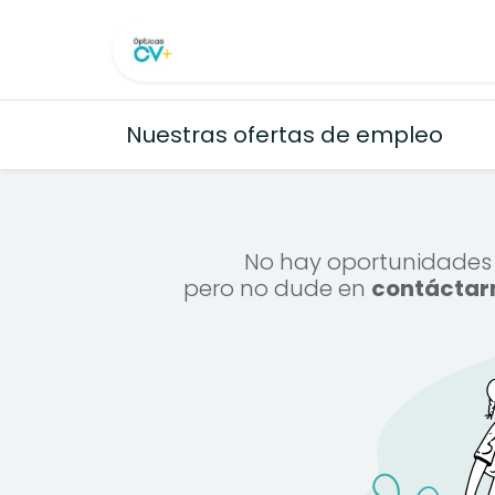
Ir al contenido
Inicio
Ayuda
Cita
Trabajos
Nuestras ofertas de empleo
No hay oportunidades
pero no dude en
contáctar